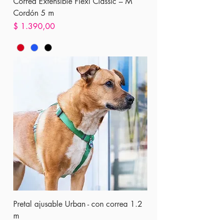
Correa Extensible Flexi Classic – M
Cordón 5 m
Precio
$ 1.390,00
Pretal ajusable Urban - con correa 1.2
m