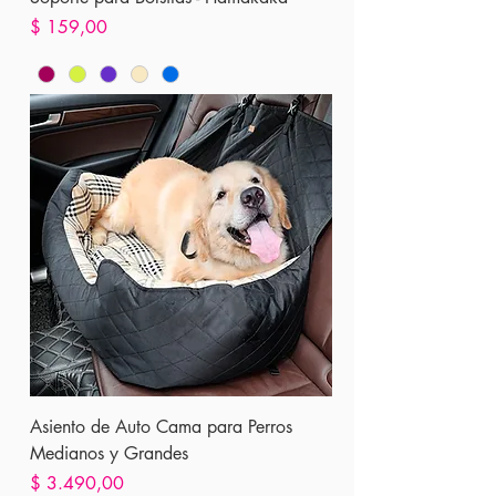
Precio
$ 159,00
Asiento de Auto Cama para Perros
Medianos y Grandes
Precio
$ 3.490,00