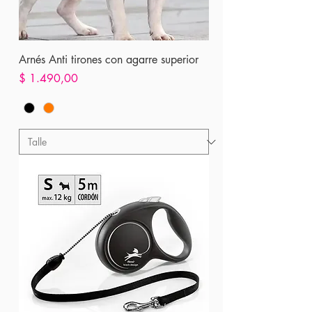
Arnés Anti tirones con agarre superior
Precio
$ 1.490,00