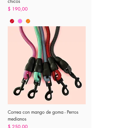
chicos
Precio
$ 190,00
Correa con mango de goma - Perros
medianos
Precio
$ 250,00