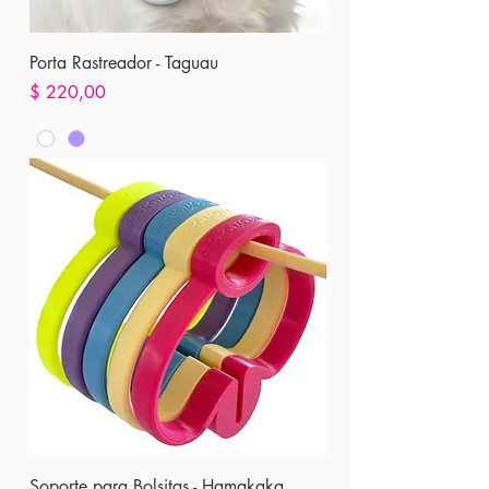
Porta Rastreador - Taguau
Precio
$ 220,00
Soporte para Bolsitas - Hamakaka