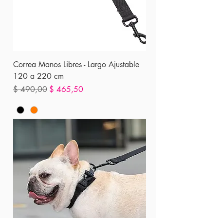
Correa Manos Libres - Largo Ajustable
120 a 220 cm
Precio
Precio de oferta
$ 490,00
$ 465,50