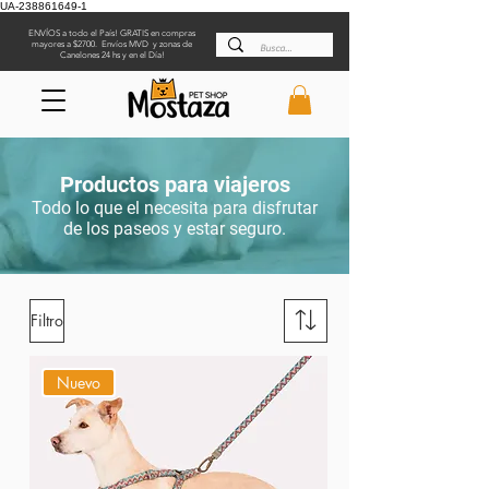
UA-238861649-1
ENVÍOS a todo el País! GRATIS en compras
mayores a $2700. Envíos MVD y zonas de
Canelones 24 hs y en el Día!
Productos para viajeros
Todo lo que el necesita para disfrutar
de los paseos y estar seguro.
Filtro
Nuevo