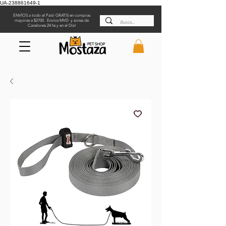
UA-238861649-1
ENVÍOS a todo el País! GRATIS en compras
mayores a $2700. Envíos MVD y zonas de
Canelones 24 hs y en el Día!