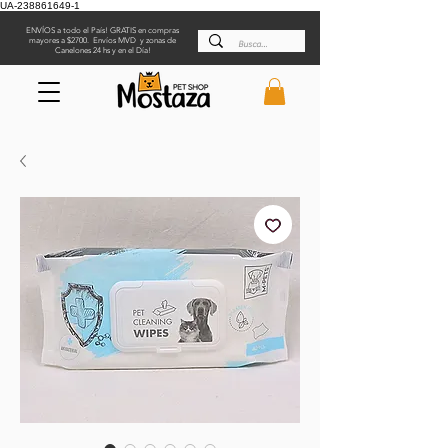
UA-238861649-1
ENVÍOS a todo el País! GRATIS en compras
mayores a $2700. Envíos MVD y zonas de
Canelones 24 hs y en el Día!