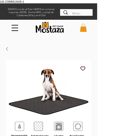
UA-238861649-1
ENVÍOS a todo el País! GRATIS en compras
mayores a $2700. Envíos MVD y zonas de
Canelones 24 hs y en el Día!