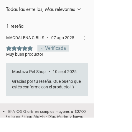
Todas las estrellas, Más relevantes
1 reseña
MAGDALENA CIBILS
•
07 ago 2025
Obtuvo 5 de 5 estrellas.
Verificada
Muy buen producto!
Mostaza Pet Shop
•
10 sept 2025
Gracias por tu reseña. Que bueno que
estés conforme con el producto! :)
ENVIOS Gratis en compras mayores a $2700
Retiro en Pickup Malvin - Días Martes y Jueves
Whatsapp -
099 091 310