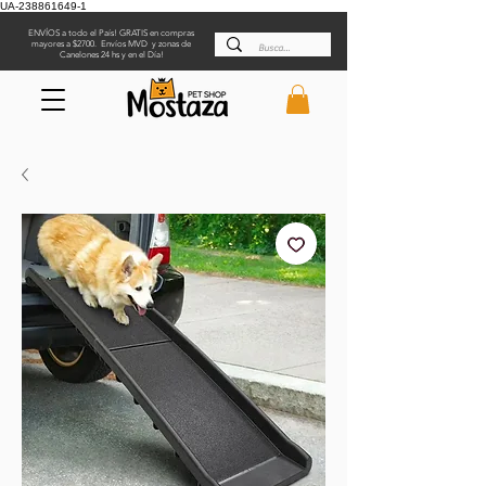
UA-238861649-1
ENVÍOS a todo el País! GRATIS en compras
mayores a $2700. Envíos MVD y zonas de
Canelones 24 hs y en el Día!