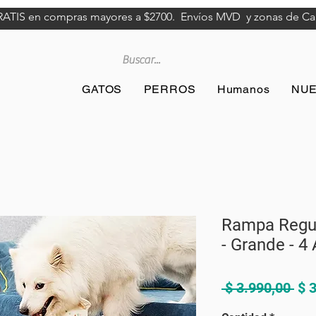
RATIS en compras mayores a $2700. Envíos MVD y zonas de Cane
GATOS
PERROS
Humanos
NU
Rampa Regul
- Grande - 4 
Pre
 $ 3.990,00 
$ 