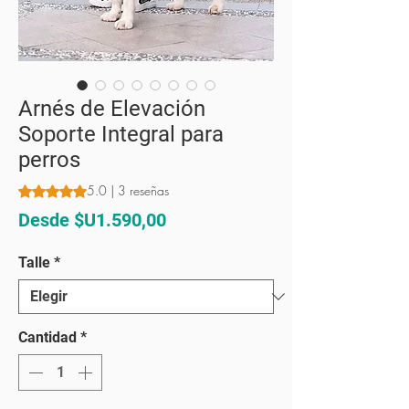
Arnés de Elevación
Soporte Integral para
perros
5.0 | 3 reseñas
Según 3 reseñas, la calificación es de 5.0 de 5 estrellas
Precio
Desde
$U1.590,00
de
Talle
*
oferta
Cantidad
*