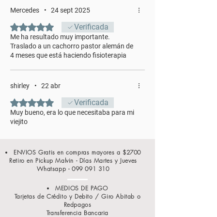
Mercedes
•
24 sept 2025
Obtuvo 5 de 5 estrellas.
Verificada
Me ha resultado muy importante.
Traslado a un cachorro pastor alemán de
4 meses que está haciendo fisioterapia
shirley
•
22 abr
Obtuvo 5 de 5 estrellas.
Verificada
Muy bueno, era lo que necesitaba para mi
viejito
ENVIOS Gratis en compras mayores a $2700
Retiro en Pickup Malvin - Días Martes y Jueves
Whatsapp -
099 091 310
MEDIOS DE PAGO
Tarjetas de Crédito y Debito / Giro Abitab o
Redpagos
Transferencia Bancaria