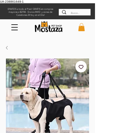
UA-238861649-1
ENVÍOS a todo el País! GRATIS en compras
mayores a $2700. Envíos MVD y zonas de
Canelones 24 hs y en el Día!