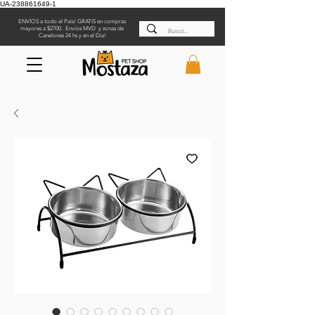
UA-238861649-1
ENVÍOS a todo el País! GRATIS en compras
mayores a $2700. Envíos MVD y zonas de
Canelones 24 hs y en el Día!