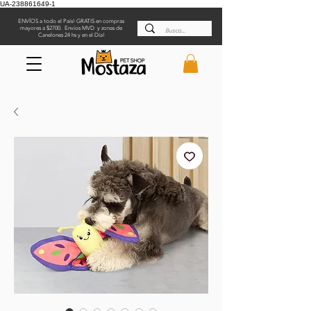
UA-238861649-1
ENVÍOS a todo el País! GRATIS en compras
mayores a $2700. Envíos MVD y zonas de
Canelones 24 hs y en el Día!