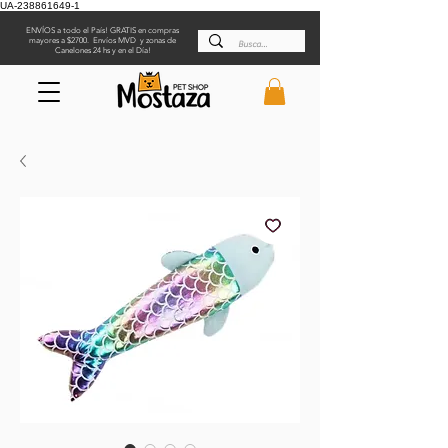
UA-238861649-1
ENVÍOS a todo el País! GRATIS en compras
mayores a $2700. Envíos MVD y zonas de
Canelones 24 hs y en el Día!