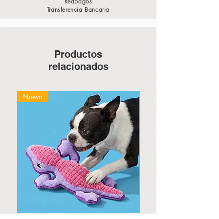
Redpagos
Transferencia Bancaria
Productos
relacionados
Nuevo
Nuevo