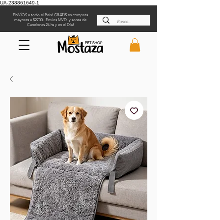
UA-238861649-1
ENVÍOS a todo el País! GRATIS en compras
mayores a $2700. Envíos MVD y zonas de
Canelones 24 hs y en el Día!