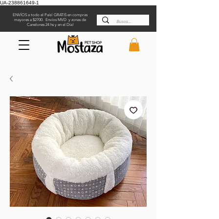
UA-238861649-1
ENVÍOS a todo el País! GRATIS en compras
mayores a $2700. Envíos MVD y zonas de
Canelones 24 hs y en el Día!