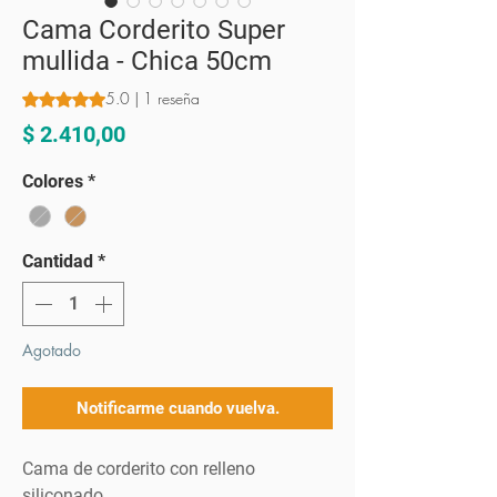
Cama Corderito Super
mullida - Chica 50cm
5.0 | 1 reseña
Según 1 reseña, la calificación es de 5.0 de 5 estrellas
Precio
$ 2.410,00
Colores
*
Cantidad
*
Agotado
Notificarme cuando vuelva.
Cama de corderito con relleno
siliconado.