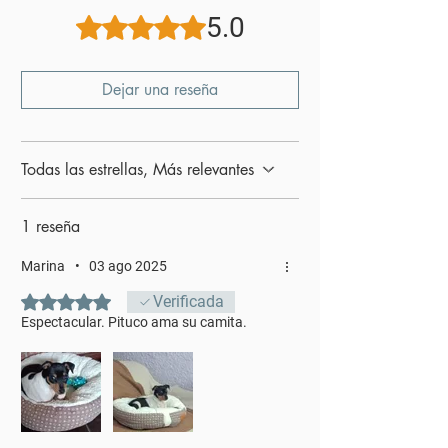
#dormir #colchoneta #colchon
5.0
Obtuvo 5 de 5 estrellas.
#almohadon #perro #gato
Dejar una reseña
Todas las estrellas, Más relevantes
1 reseña
Marina
•
03 ago 2025
Obtuvo 5 de 5 estrellas.
Verificada
Espectacular. Pituco ama su camita.