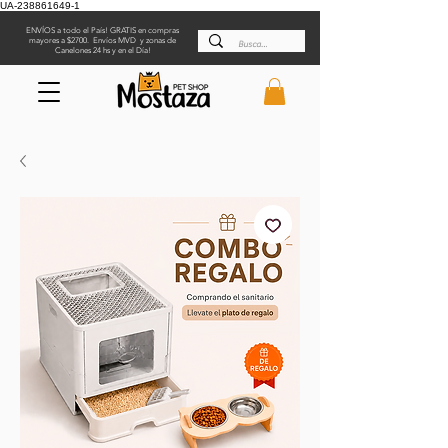
UA-238861649-1
ENVÍOS a todo el País! GRATIS en compras
mayores a $2700. Envíos MVD y zonas de
Canelones 24 hs y en el Día!